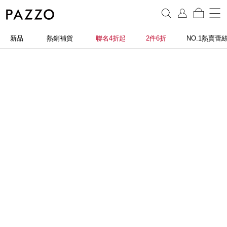
新品
熱銷補貨
聯名4折起
2件6折
NO.1熱賣蕾