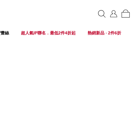
賣蕾絲
超人氣IP聯名．最低2件4折起
熱銷新品 ‧ 2件6折