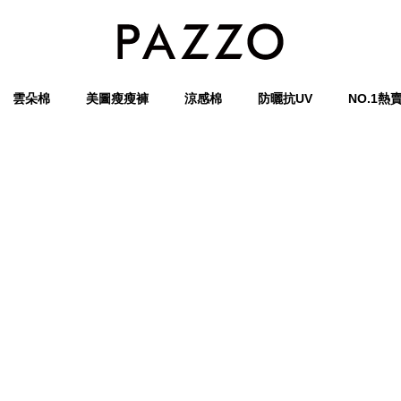
雲朵棉
美圖瘦瘦褲
涼感棉
防曬抗UV
NO.1熱