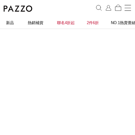
新品
熱銷補貨
聯名4折起
2件6折
NO.1熱賣蕾