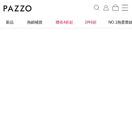
新品
熱銷補貨
聯名4折起
2件6折
NO.1熱賣蕾