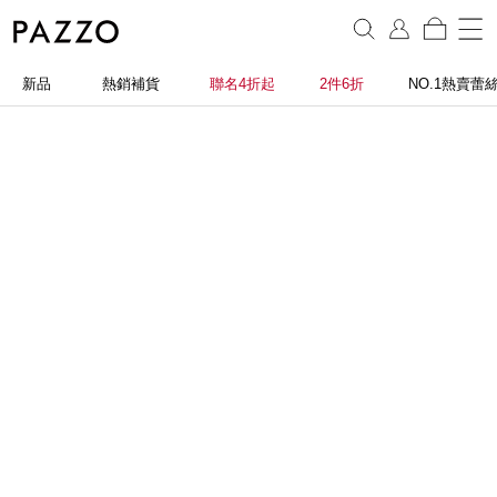
新品
熱銷補貨
聯名4折起
2件6折
NO.1熱賣蕾