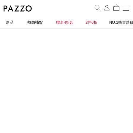
新品
熱銷補貨
聯名4折起
2件6折
NO.1熱賣蕾