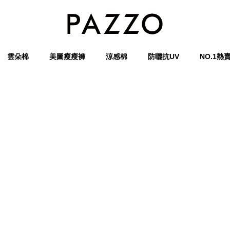
雲朵棉
美圖瘦瘦褲
涼感棉
防曬抗UV
NO.1熱