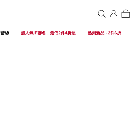
賣蕾絲
超人氣IP聯名．最低2件4折起
熱銷新品 ‧ 2件6折