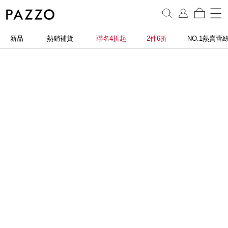
新品
熱銷補貨
聯名4折起
2件6折
NO.1熱賣蕾