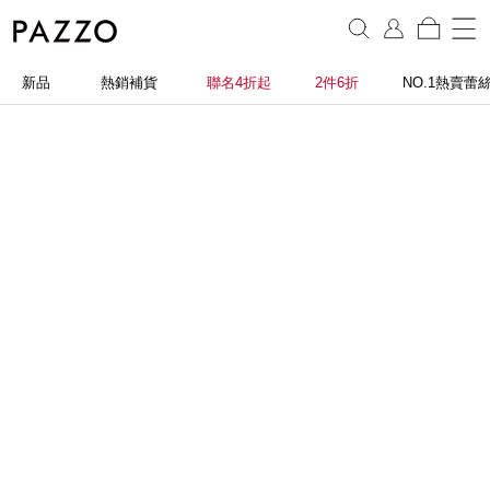
新品
熱銷補貨
聯名4折起
2件6折
NO.1熱賣蕾