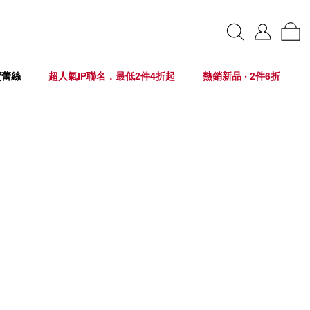
賣蕾絲
超人氣IP聯名．最低2件4折起
熱銷新品 ‧ 2件6折