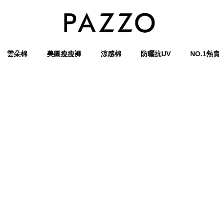
雲朵棉
美圖瘦瘦褲
涼感棉
防曬抗UV
NO.1熱