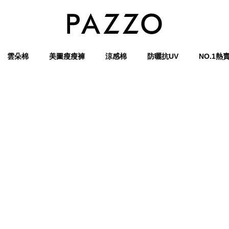
雲朵棉
美圖瘦瘦褲
涼感棉
防曬抗UV
NO.1熱