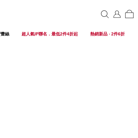
賣蕾絲
超人氣IP聯名．最低2件4折起
熱銷新品 ‧ 2件6折