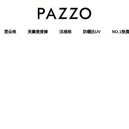
雲朵棉
美圖瘦瘦褲
涼感棉
防曬抗UV
NO.1熱