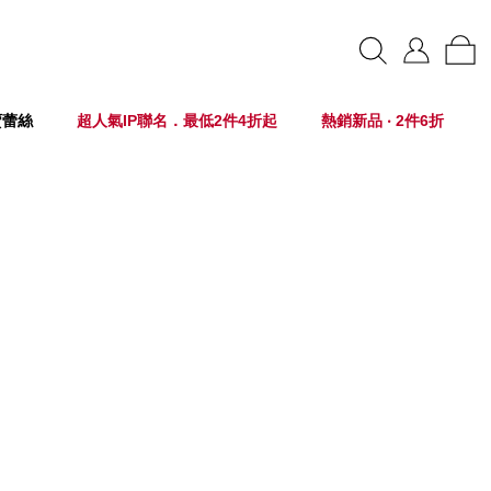
賣蕾絲
超人氣IP聯名．最低2件4折起
熱銷新品 ‧ 2件6折