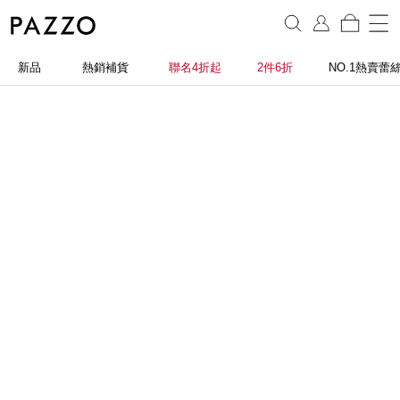
新品
熱銷補貨
聯名4折起
2件6折
NO.1熱賣蕾