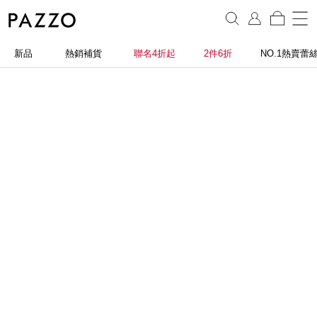
新品
熱銷補貨
聯名4折起
2件6折
NO.1熱賣蕾