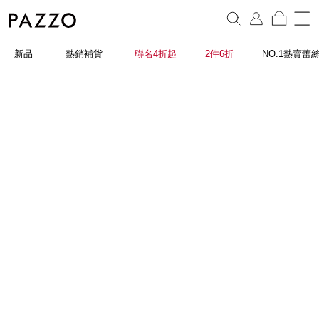
新品
熱銷補貨
聯名4折起
2件6折
NO.1熱賣蕾