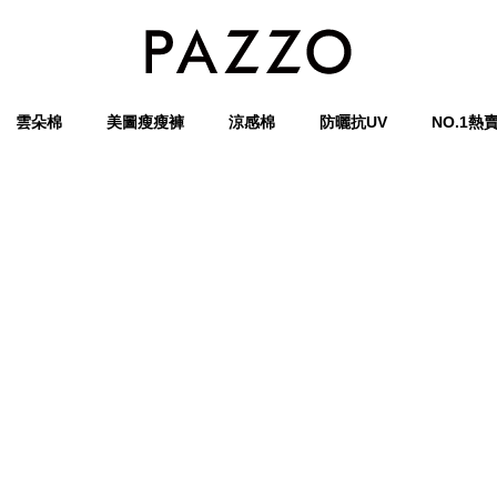
雲朵棉
美圖瘦瘦褲
涼感棉
防曬抗UV
NO.1熱