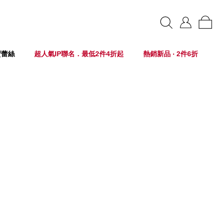
賣蕾絲
超人氣IP聯名．最低2件4折起
熱銷新品 ‧ 2件6折