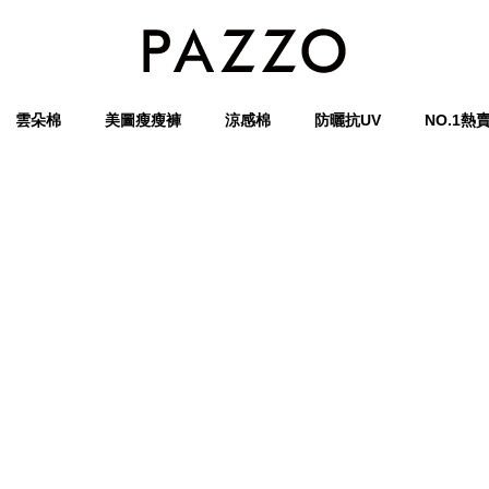
雲朵棉
美圖瘦瘦褲
涼感棉
防曬抗UV
NO.1熱