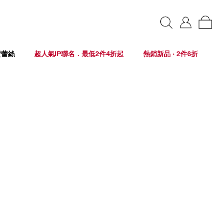
賣蕾絲
超人氣IP聯名．最低2件4折起
熱銷新品 ‧ 2件6折