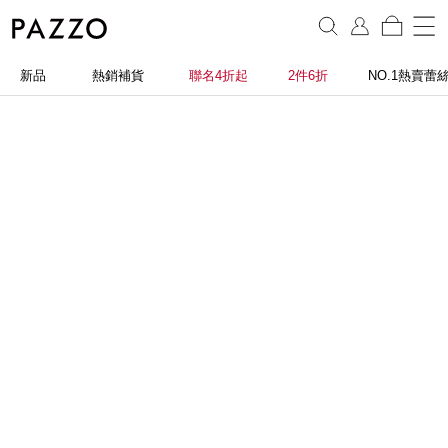
新品
熱銷補貨
聯名4折起
2件6折
NO.1熱賣蕾