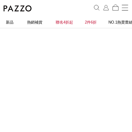
新品
熱銷補貨
聯名4折起
2件6折
NO.1熱賣蕾