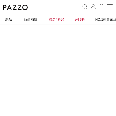
新品
熱銷補貨
聯名4折起
2件6折
NO.1熱賣蕾