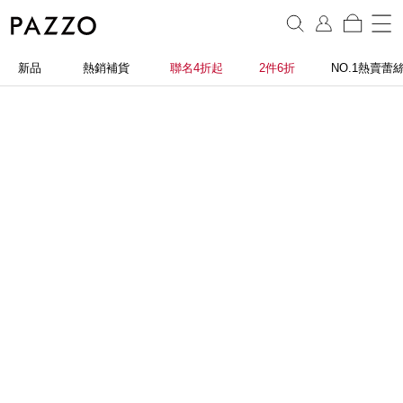
新品
熱銷補貨
聯名4折起
2件6折
NO.1熱賣蕾