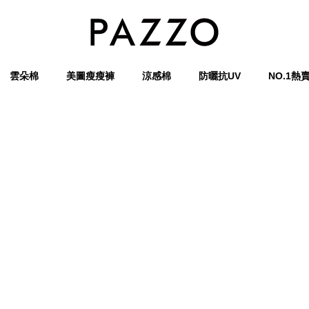
雲朵棉
美圖瘦瘦褲
涼感棉
防曬抗UV
NO.1熱