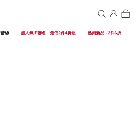
賣蕾絲
超人氣IP聯名．最低2件4折起
熱銷新品 ‧ 2件6折