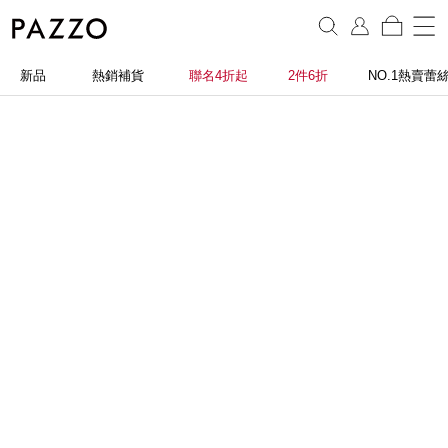
新品
熱銷補貨
聯名4折起
2件6折
NO.1熱賣蕾