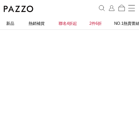
新品
熱銷補貨
聯名4折起
2件6折
NO.1熱賣蕾