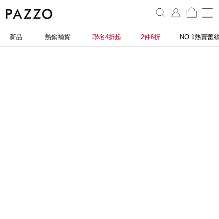
新品
熱銷補貨
聯名4折起
2件6折
NO.1熱賣蕾