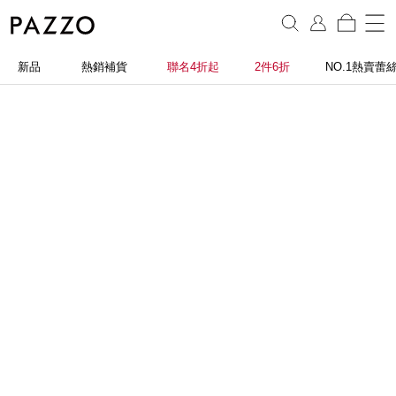
新品
熱銷補貨
聯名4折起
2件6折
NO.1熱賣蕾