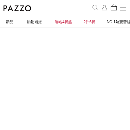
新品
熱銷補貨
聯名4折起
2件6折
NO.1熱賣蕾