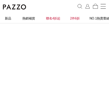
新品
熱銷補貨
聯名4折起
2件6折
NO.1熱賣蕾