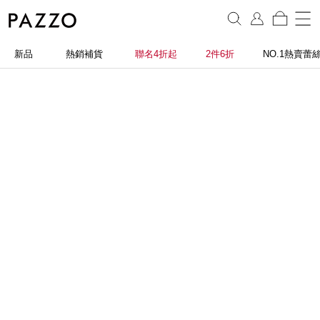
新品
熱銷補貨
聯名4折起
2件6折
NO.1熱賣蕾