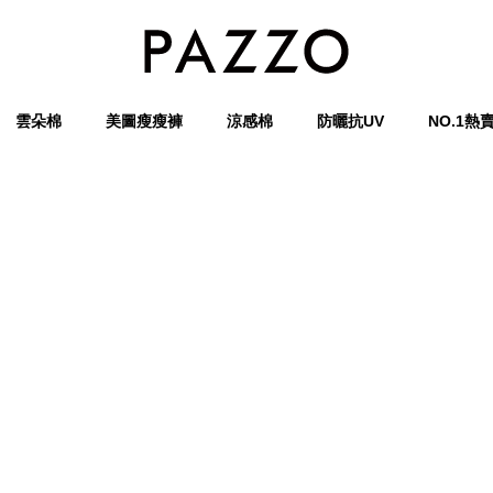
雲朵棉
美圖瘦瘦褲
涼感棉
防曬抗UV
NO.1熱