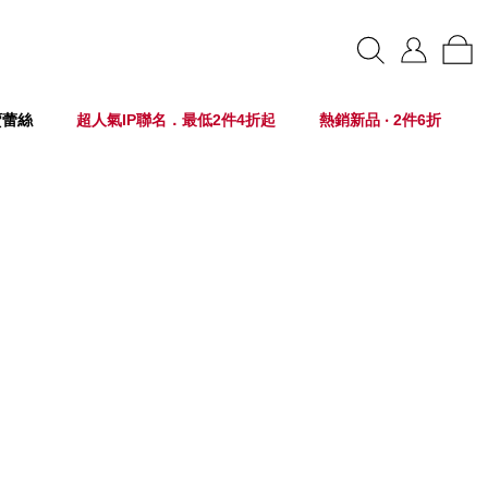
賣蕾絲
超人氣IP聯名．最低2件4折起
熱銷新品 ‧ 2件6折