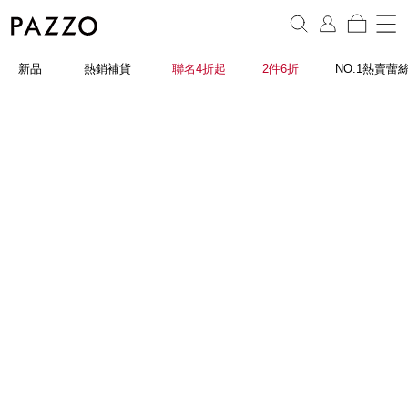
新品
熱銷補貨
聯名4折起
2件6折
NO.1熱賣蕾