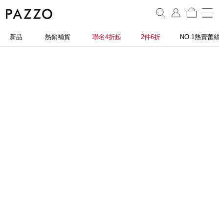
新品
熱銷補貨
聯名4折起
2件6折
NO.1熱賣蕾