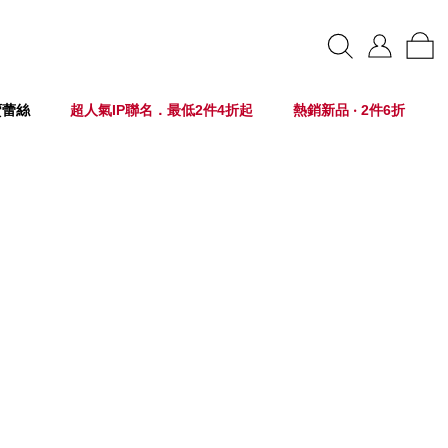
賣蕾絲
超人氣IP聯名．最低2件4折起
熱銷新品 ‧ 2件6折