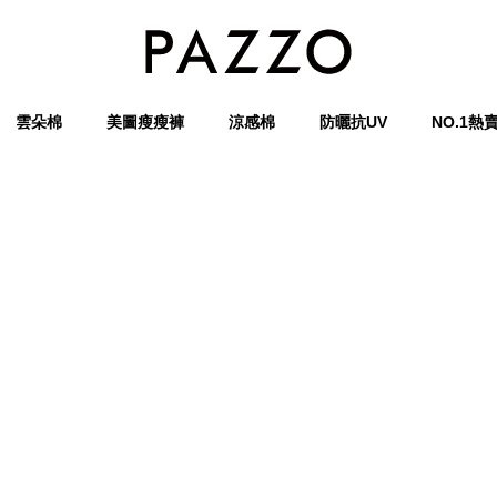
雲朵棉
美圖瘦瘦褲
涼感棉
防曬抗UV
NO.1熱