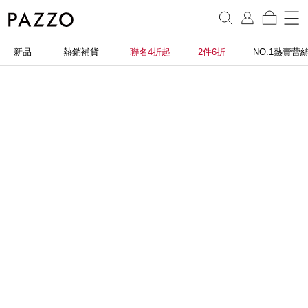
新品
熱銷補貨
聯名4折起
2件6折
NO.1熱賣蕾