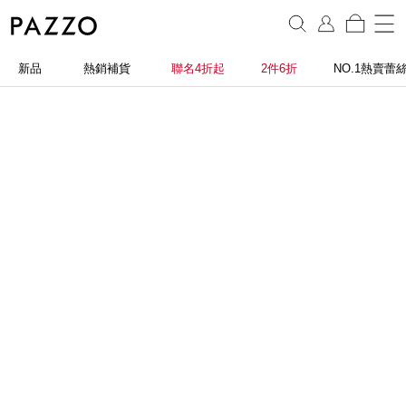
新品
熱銷補貨
聯名4折起
2件6折
NO.1熱賣蕾