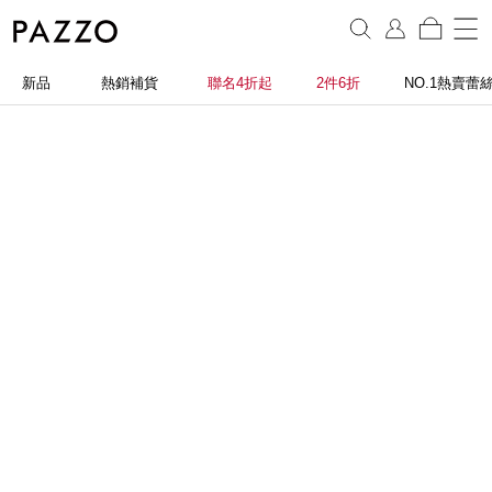
新品
熱銷補貨
聯名4折起
2件6折
NO.1熱賣蕾