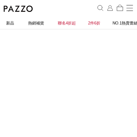
新品
熱銷補貨
聯名4折起
2件6折
NO.1熱賣蕾