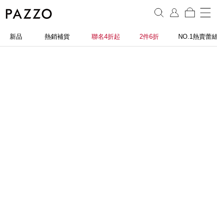
新品
熱銷補貨
聯名4折起
2件6折
NO.1熱賣蕾