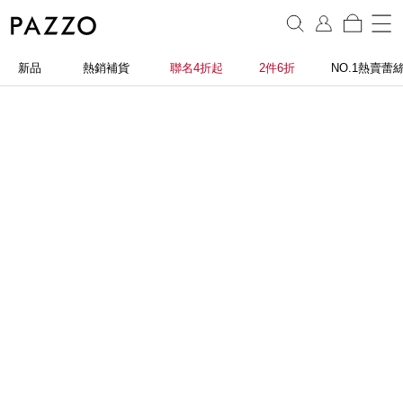
新品
熱銷補貨
聯名4折起
2件6折
NO.1熱賣蕾