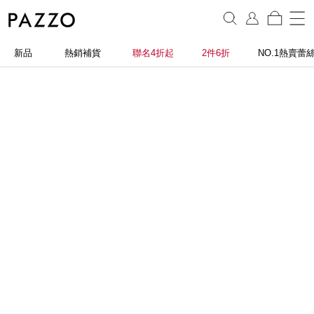
新品
熱銷補貨
聯名4折起
2件6折
NO.1熱賣蕾