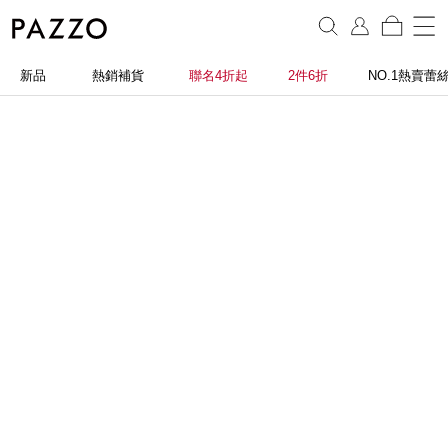
新品
熱銷補貨
聯名4折起
2件6折
NO.1熱賣蕾