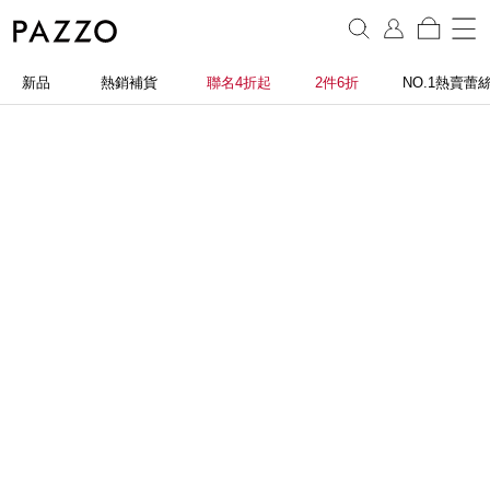
新品
熱銷補貨
聯名4折起
2件6折
NO.1熱賣蕾