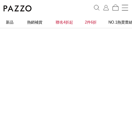
新品
熱銷補貨
聯名4折起
2件6折
NO.1熱賣蕾