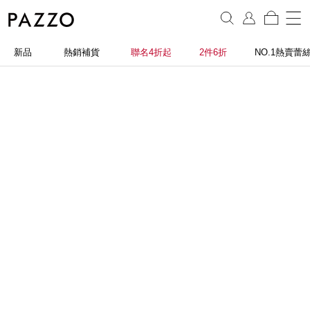
新品
熱銷補貨
聯名4折起
2件6折
NO.1熱賣蕾