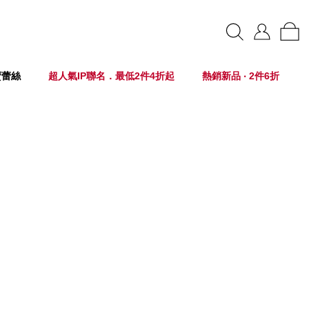
賣蕾絲
超人氣IP聯名．最低2件4折起
熱銷新品 ‧ 2件6折