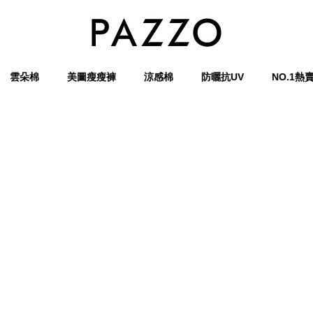
雲朵棉
美圖瘦瘦褲
涼感棉
防曬抗UV
NO.1熱