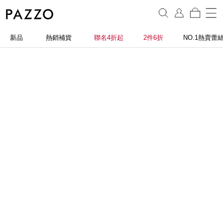
新品
熱銷補貨
聯名4折起
2件6折
NO.1熱賣蕾