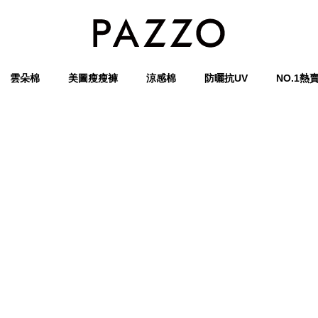
雲朵棉
美圖瘦瘦褲
涼感棉
防曬抗UV
NO.1熱