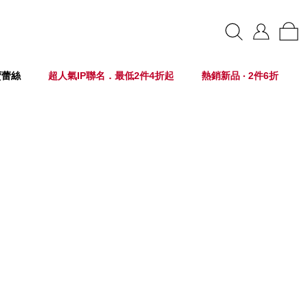
賣蕾絲
超人氣IP聯名．最低2件4折起
熱銷新品 ‧ 2件6折