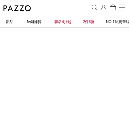
新品
熱銷補貨
聯名4折起
2件6折
NO.1熱賣蕾