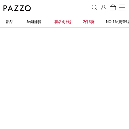
新品
熱銷補貨
聯名4折起
2件6折
NO.1熱賣蕾