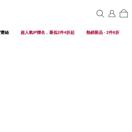
賣蕾絲
超人氣IP聯名．最低2件4折起
熱銷新品 ‧ 2件6折