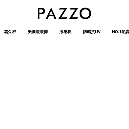
雲朵棉
美圖瘦瘦褲
涼感棉
防曬抗UV
NO.1熱